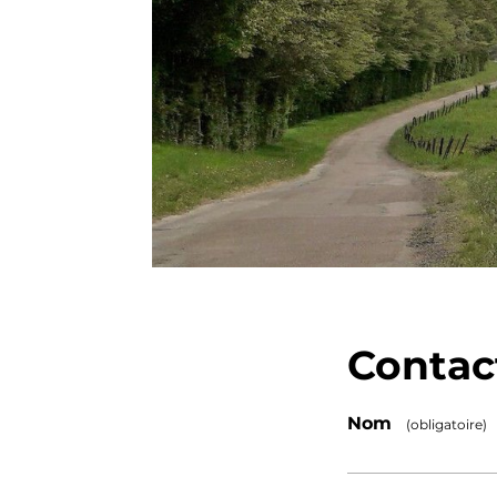
Contac
Étape
1
/1
Nom
(obligatoire)