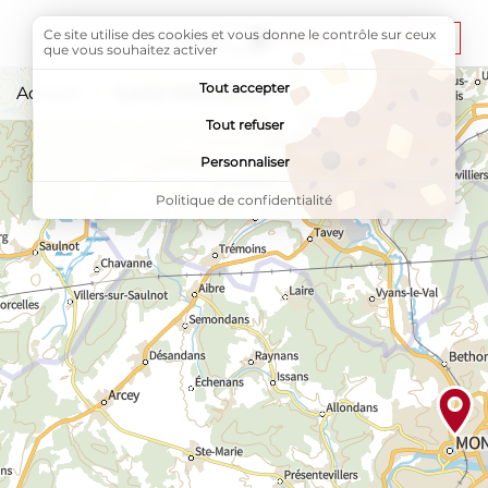
Carte interactive
Ce site utilise des cookies et vous donne le contrôle sur ceux
Liste
Carte
Masquer la
Afficher la
que vous souhaitez activer
Tout accepter
Accueil
Page active :
Carte interactive
Tout refuser
Personnaliser
Politique de confidentialité