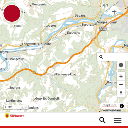
MapLibre
3 km
MENU