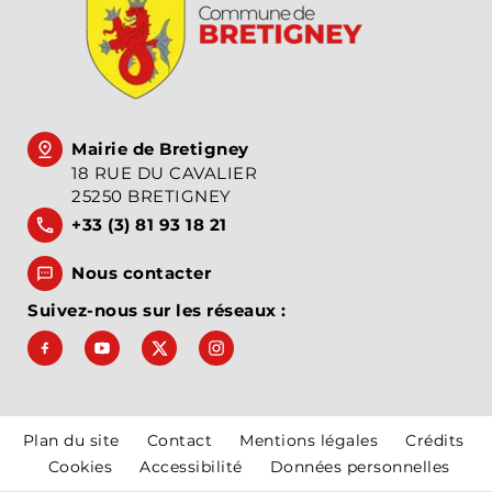
Mairie de Bretigney
18 RUE DU CAVALIER
25250 BRETIGNEY
+33 (3) 81 93 18 21
Nous contacter
Suivez-nous sur les réseaux :
Suivez-nous sur Facebook, J'aime le Pays de Montbél
Suivez-nous sur Youtube, Pays de Montbéliar
Suivez-nous sur X, Pays de Montbéliard
Suivez-nous sur Instagram, Pays
Plan du site
Contact
Mentions légales
Crédits
Cookies
Accessibilité
Données personnelles