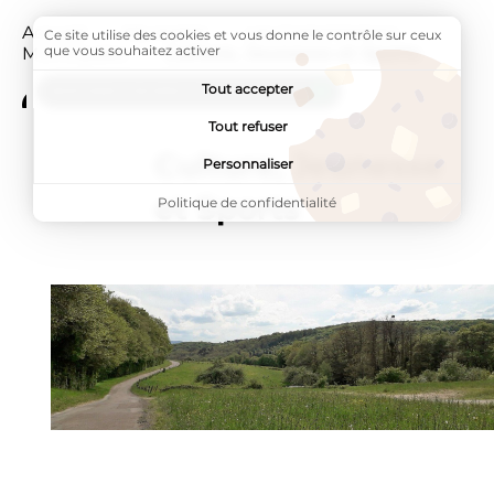
Accueil
Ma mairie
Les Commissions
Ce site utilise des cookies et vous donne le contrôle sur ceux
que vous souhaitez activer
Municipales
Page active :
Culture, Jeunesse et Sports
Tout accepter
ADDTOANY (SHARE) EST DÉSACTIVÉ.
Tout refuser
Culture, Jeunesse
Personnaliser
et Sports
Politique de confidentialité