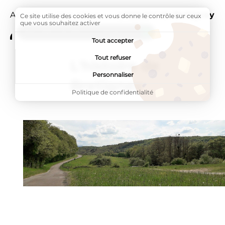
Accueil
Mon village
Page active :
L'histoire de Bretigney
Ce site utilise des cookies et vous donne le contrôle sur ceux
que vous souhaitez activer
ADDTOANY (SHARE) EST DÉSACTIVÉ.
Tout accepter
Tout refuser
L'histoire de
Personnaliser
Bretigney
Politique de confidentialité