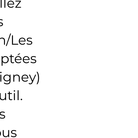
llez
s
n/Les
aptées
igney)
til.
s
ous