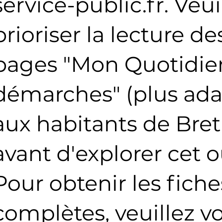
service-public.fr. Veui
prioriser la lecture de
pages "Mon Quotidie
démarches" (plus ad
aux habitants de Bret
avant d'explorer cet ou
Pour obtenir les fiche
complètes, veuillez v