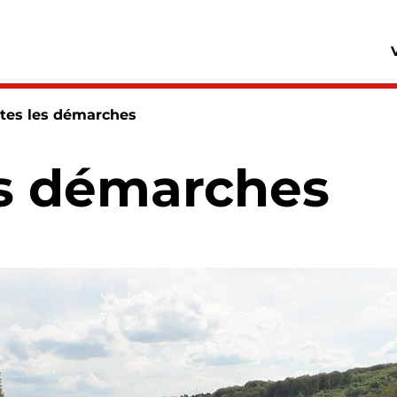
e active :
tes les démarches
es démarches