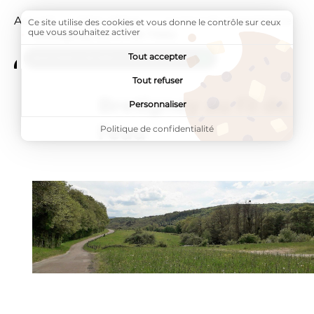
Accueil
Mon village
Le tour du propriétaire
Ce site utilise des cookies et vous donne le contrôle sur ceux
que vous souhaitez activer
Page active :
Bretigney au fil de l'eau
Tout accepter
ADDTOANY (SHARE) EST DÉSACTIVÉ.
Tout refuser
Bretigney au fil de
Personnaliser
l'eau
Politique de confidentialité