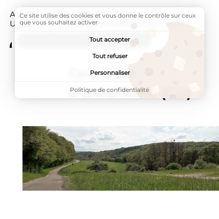
Accueil
Mon quotidien
Les démarches
Ce site utilise des cookies et vous donne le contrôle sur ceux
que vous souhaitez activer
Urbanisme
Page active :
Certificat d'urbanisme (CU)
Tout accepter
ADDTOANY (SHARE) EST DÉSACTIVÉ.
Tout refuser
Certificat
Personnaliser
d'urbanisme (CU)
Politique de confidentialité